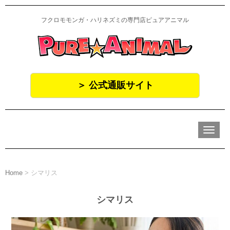
フクロモモンガ・ハリネズミの専門店ピュアアニマル
＞ 公式通販サイト
N
a
v
i
g
a
Home
>
シマリス
t
i
o
シマリス
n