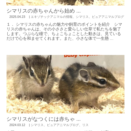
シマリスの赤ちゃんから始め ...
2025.04.23
|
エキゾチックアニマルの情報
、
シマリス
、
ピュアアニマルブログ
１． シマリスの赤ちゃんの魅力や飼育のポイントを紹介 シマ
リスの赤ちゃんは、その小ささと愛らしい仕草で私たちを魅了
します。つぶらな瞳で、ちょこちょことした動きは、見ている
だけで心を和ませてくれます。また、小さな体で一生懸 ...
シマリスがなつくには赤ちゃ ...
2024.03.12
|
シマリス
、
ピュアアニマルブログ
、
リス