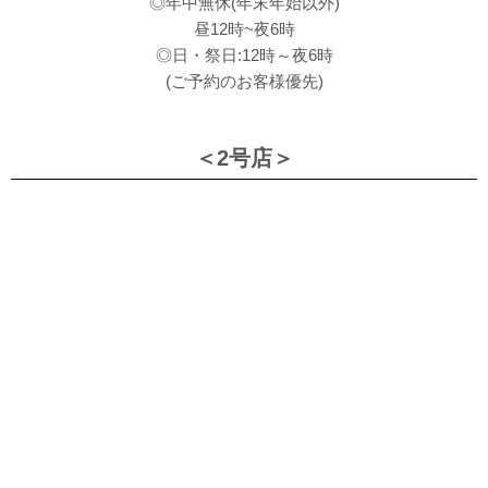
◎年中無休(年末年始以外)
昼12時~夜6時
◎日・祭日:12時～夜6時
(ご予約のお客様優先)
＜2号店＞