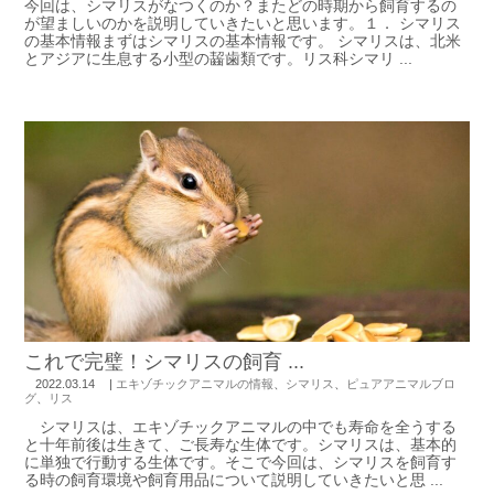
今回は、シマリスがなつくのか？またどの時期から飼育するの
が望ましいのかを説明していきたいと思います。１． シマリス
の基本情報まずはシマリスの基本情報です。 シマリスは、北米
とアジアに生息する小型の齧歯類です。リス科シマリ ...
これで完璧！シマリスの飼育 ...
2022.03.14
|
エキゾチックアニマルの情報
、
シマリス
、
ピュアアニマルブロ
グ
、
リス
シマリスは、エキゾチックアニマルの中でも寿命を全うする
と十年前後は生きて、ご長寿な生体です。シマリスは、基本的
に単独で行動する生体です。そこで今回は、シマリスを飼育す
る時の飼育環境や飼育用品について説明していきたいと思 ...