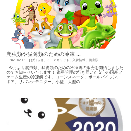
爬虫類や猛禽類のための冷凍 ...
2020.02.12
|
お知らせ
、
ミーアキャット
、
入荷情報
、
爬虫類
今月より爬虫類、猛禽類のための冷凍餌の販売を開始しました
のでお知らせいたします！ 衛星管理の行き届いた安心の国産フ
ァーム生産の冷凍餌です。コーンスネーク、ボールパイソン、
ボア、サバンナモニター、小型、大型の ...