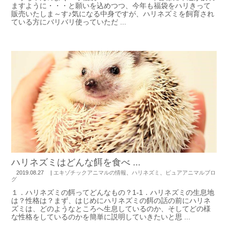
ますように・・・と願いを込めつつ、今年も福袋をハリきって
販売いたしま～す♪気になる中身ですが、ハリネズミを飼育され
ている方にバリバリ使っていただ ...
ハリネズミはどんな餌を食べ ...
2019.08.27
|
エキゾチックアニマルの情報
、
ハリネズミ
、
ピュアアニマルブロ
グ
１．ハリネズミの餌ってどんなもの？1-1．ハリネズミの生息地
は？性格は？まず、はじめにハリネズミの餌の話の前にハリネ
ズミは、どのようなところへ生息しているのか、そしてどの様
な性格をしているのかを簡単に説明していきたいと思 ...