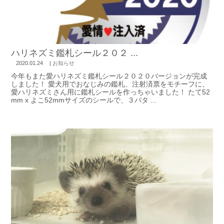
ハリネズミ鑑札シール２０２ ...
2020.01.24
|
お知らせ
今年もまた愛ハリネズミ鑑札シール２０２０バージョンが完成
しました！ 愛犬用でおなじみの鑑札、注射済票をモチーフに、
愛ハリネズミさん用に鑑札シールを作っちゃいました！ たて52
mm x よこ52mmサイズのシールで、３パタ ...