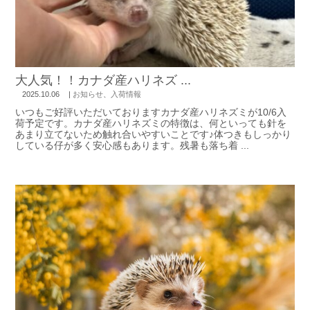
大人気！！カナダ産ハリネズ ...
2025.10.06
|
お知らせ
、
入荷情報
いつもご好評いただいておりますカナダ産ハリネズミが10/6入
荷予定です。カナダ産ハリネズミの特徴は、何といっても針を
あまり立てないため触れ合いやすいことです♪体つきもしっかり
している仔が多く安心感もあります。残暑も落ち着 ...