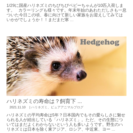
1/29に国産ハリネズミのちびちびベビーちゃんが10匹入荷しま
す。 カラーリングも様々です。年末年始のあわただしさも一息
ついた今日この頃、春に向けて新しい家族をお迎えしてみては
いかがでしょうか！！まだまだ寒 ...
ハリネズミの寿命は？飼育下 ...
2021.11.10
|
ハリネズミ
、
ピュアアニマルブログ
ハリネズミの平均寿命は5年？日本国内でもその愛らしさに魅せ
られる人が続出している「ハリネズミ」。ただ、その生態につ
いてはまだよくわからないという人も多いようです。野生のハ
リネズミは日本を除く東アジア、ロシア、中近東、ヨー ...