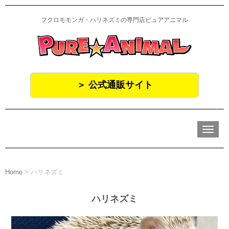
フクロモモンガ・ハリネズミの専門店ピュアアニマル
＞ 公式通販サイト
N
a
v
i
g
a
Home
>
ハリネズミ
t
i
o
ハリネズミ
n