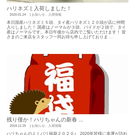
ハリネズミ入荷しました！
2020.01.24
|
お知らせ
、
入荷情報
本日国産ハリネズミ５頭、タイ産ハリネズミ２０頭が店に仲間
入りしました！ 国産はノーマルが３頭、パイドが２頭で、タイ
産はノーマルです。本日午後から店内でご覧いただけます！ 皆
さまのご来店をスタッフ一同お待ち申し上げておりま ...
残り僅か！ハリちゃんの新春 ...
2019.12.25
|
お知らせ
、
入荷情報
ハリちゃんのよくバリ福袋２０２０♪ 2020年皆様に幸運が訪れ