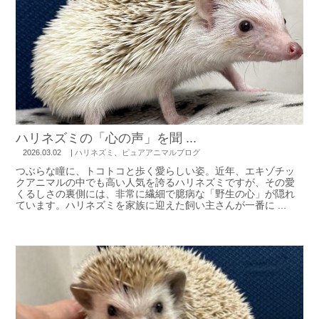
ハリネズミの「心の声」を聞 ...
2026.03.02
|
ハリネズミ
、
ピュアアニマルブログ
つぶらな瞳に、トコトコと歩く愛らしい姿。近年、エキゾチッ
クアニマルの中でも高い人気を誇るハリネズミですが、その愛
くるしさの裏側には、非常に繊細で臆病な「野生の心」が隠れ
ています。ハリネズミを家族に迎えた飼い主さんが一番に ...