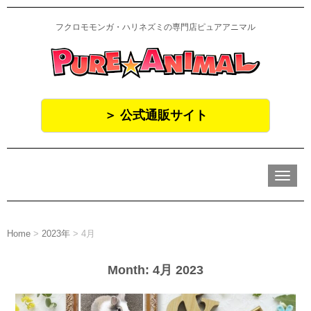
フクロモモンガ・ハリネズミの専門店ピュアアニマル
＞ 公式通販サイト
N
a
v
i
g
a
Home
>
2023年
>
4月
t
i
o
Month:
4月 2023
n