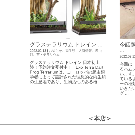
グラステラリウム ドレイン ...
今話
...
2022.02.13
|
お知らせ
、
両生類
、
入荷情報
、
爬虫
類
、
苔・テラリウム
2022.02.1
グラステラリウム ドレイン 日本初上
今回は
陸！予約注文受付中！ Exo Terra Dart
るハム
Frog Terrariumは、ヨーロッパの爬虫類
います
学者によって設計された理想的な両生類
ている
の生息地であり、生物活性のある植 ...
ーの種
いきた
グ ...
＜本店＞