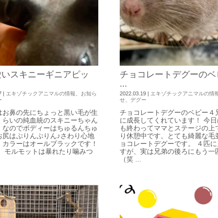
愛いスキニーギニアピッ
チョコレートデグーのベ
...
7
|
エキゾチックアニマルの情報
、
お知ら
2022.03.19
|
エキゾチックアニマルの情
ー
せ
、
デグー
はお鼻の先にちょっと黒い毛が生
チョコレートデグーのベビー４
くらいの純血統のスキニーちゃん
に成長してくれています！ 今日
！なのでボディーはちゅるんちゅ
も終わってママとステージの上
お尻はぷりんぷりん♪さわり心地
り休憩中です。とても綺麗な毛
！カラーはオールブラックです！
ョコレートデグーです。 ４匹に
】 モルモットは暴れたり噛みつ
すが、実は兄弟の後ろにもう一
（笑 ...