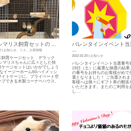
シマリス飼育セットの ...
バレンタインイベント当
...
2
|
お知らせ
、
リス
、
入荷情報
2022.02.20
|
お知らせ
ス飼育ケージセット デラック
 シマリスちゃんに広々とした快
バレンタインイベント当選番号発
育ケージセットはいかがでしょう
19日（土）に厳選な抽選の結果
夫なイージーホーム60ハイメッシ
の番号をお持ちのお客様がめで
ワイトケージに、プライベート空
選となりました！ ご当選されま
ープできる木製コーナーハウス、
客様へは個々にギフト券の郵送
いただきます。またのご利用を
し ...