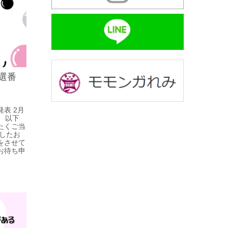
選番
表 2月
、以下
たくご当
したお
をさせて
お待ち申