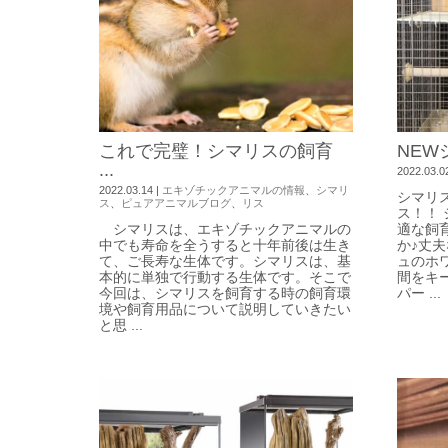
これで完璧！シマリスの飼育
NEW
...
2022.03.0
2022.03.14
|
エキゾチックアニマルの情報
、
シマリ
シマリ
ス
、
ピュアアニマルブログ
、
リス
ス！！
シマリスは、エキゾチックアニマルの
適な飼
中でも寿命を全うすると十年前後は生き
か♪丈
て、ご長寿な生体です。シマリスは、基
ュのホ
本的に単独で行動する生体です。そこで
間をキ
今回は、シマリスを飼育する時の飼育環
パー ...
境や飼育用品について説明していきたい
と思 ...