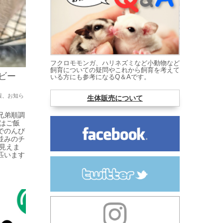
フクロモモンガ、ハリネズミなど小動物など
飼育についての疑問やこれから飼育を考えて
ビー
いる方にも参考になるQ＆Aです。
報
、
お知ら
生体販売について
兄弟順調
はご飯
でのんび
並みのチ
見えま
匹います