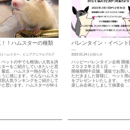
題！！ハムスターの種類
バレンタイン・イベント
...
1
|
ハムスター
、
ピュアアニマルブログ
2022.01.24
|
お知らせ
、ペットの中でも根強い人気を誇
ハッピーバレンタイン企画 開催
スターをご紹介していきたいと思
２０２２年２月１日 ～ ２月
。最近、ハムスター熱が高くなっ
開催期間中店舗、通販でお買い
ように感じます。そんなハムスタ
ただきました皆様に、ペット用
類別人気ランキングをご紹介して
をプレゼントいたします。 そ
いと思います。ハムスターがM-1
楽しみ企画としまして抽選会 ...