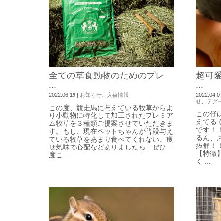
全ての草食動物のためのプレ
超可
...
...
2022.06.19
|
お知らせ
、
入荷情報
2022.04.0
せ
、
デグ
この度、競走馬に与えている牧草からよ
この仔
り小動物に特化して加工されたプレミア
えてる
ム牧草を３種類ご提案させていただきま
です！
す。もし、現在ペットちゃんが普段与え
るん、
ている牧草をあまり食べてくれない、痩
抜群！
せ気味で心配などありましたら、ぜひ一
【特徴
度こ ...
く ...