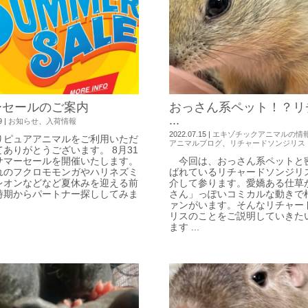
ーセールのご案内
おっさん系ペット！？リ
...
9
|
お知らせ
、
入荷情報
2022.07.15
|
エキゾチックアニマルの情
りピュアアニマルをご利用いただ
アニマルブログ
、
リチャードソンジリス
ありがとうございます。 8月31
サマーセールを開催いたします。
今回は、おっさん系ペットと
れのフクロモモンガやハリネズミ
ばれているリチャードソンジリ
レオンなどなど夏休みを迎える前
介して参ります。愛嬌ある仕草
時期からパートナー探ししてみま
さん」っぽいコミカルな動きで
ァンがいます。そんなリチャー
リスのことをご説明していきた
ます ...