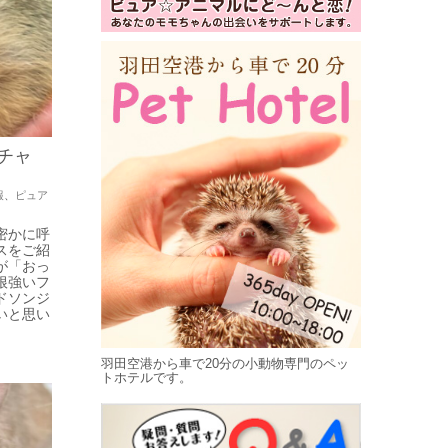
チャ
報
、
ピュア
密かに呼
スをご紹
が「おっ
根強いフ
ドソンジ
いと思い
羽田空港から車で20分の小動物専門のペッ
トホテルです。