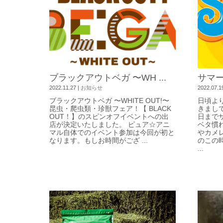
ブラックアウトベガ 〜WH ...
サマ
2022.11.27
|
お知らせ
2022.07.1
ブラックアウトベガ 〜WHITE OUT!〜
日頃よ
昆虫・爬虫類・珍獣フェア！【 BLACK
きまして
OUT！】のスピンオフイベントへの出
日まで
店が決定いたしました。 ピュア☆アニ
ベタ慣
マル自体でのイベント参加は今回が初と
やカメ
なります。もしお時間がござ ...
のこの
...