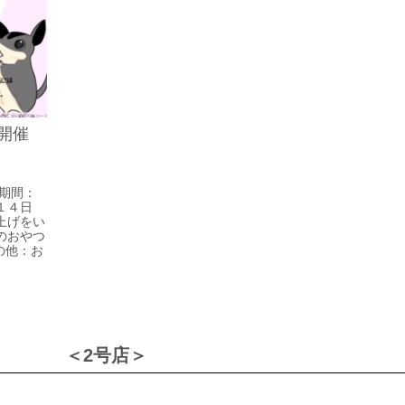
開催
期間：
１４日
上げをい
のおやつ
の他：お
＜2号店＞