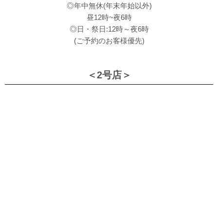
◎年中無休(年末年始以外)
昼12時~夜6時
◎日・祭日:12時～夜6時
(ご予約のお客様優先)
＜2号店＞