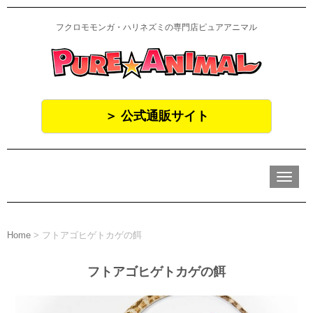
フクロモモンガ・ハリネズミの専門店ピュアアニマル
＞ 公式通販サイト
N
a
v
i
g
a
Home
>
フトアゴヒゲトカゲの餌
t
i
o
フトアゴヒゲトカゲの餌
n