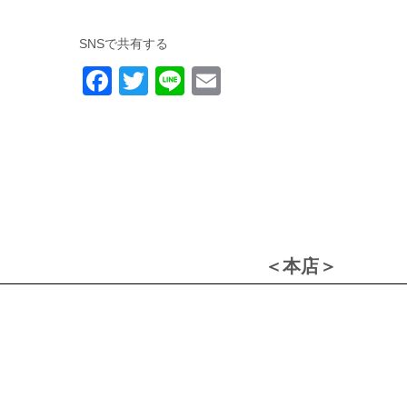
SNSで共有する
F
T
Li
E
a
wi
n
m
c
tt
e
ail
e
er
b
o
o
＜本店＞
k