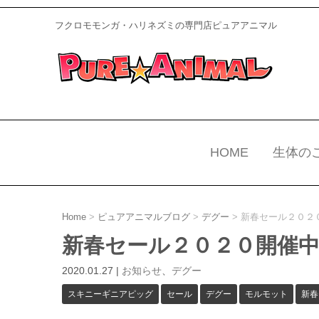
フクロモモンガ・ハリネズミの専門店ピュアアニマル
HOME
生体の
Home
>
ピュアアニマルブログ
>
デグー
>
新春セール２０２
新春セール２０２０開催中
2020.01.27
|
お知らせ
、
デグー
スキニーギニアピッグ
セール
デグー
モルモット
新春