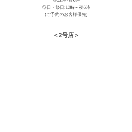
昼12時~夜6時
◎日・祭日:12時～夜6時
(ご予約のお客様優先)
＜2号店＞