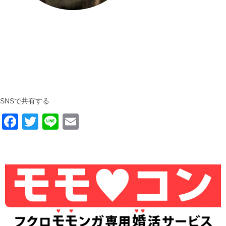
SNSで共有する
F
T
Li
E
a
wi
n
m
c
tt
e
ail
e
er
b
o
o