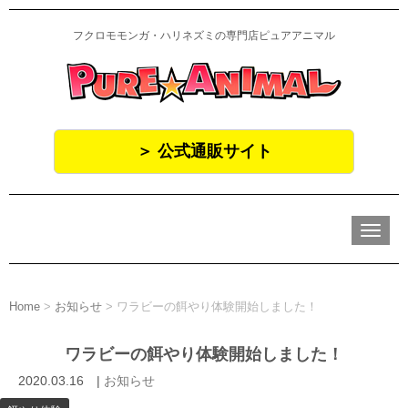
フクロモモンガ・ハリネズミの専門店ピュアアニマル
＞ 公式通販サイト
N
a
v
i
g
a
Home
>
お知らせ
>
ワラビーの餌やり体験開始しました！
t
i
o
ワラビーの餌やり体験開始しました！
n
2020.03.16
|
お知らせ