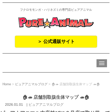
フクロモモンガ・ハリネズミの専門店ピュアアニマル
＞ 公式通販サイト
N
a
v
i
g
a
Home
>
ピュアアニマルブログ
>
🏠🦔 店舗別取扱生体マップ 🦔🏠
t
i
o
🏠🦔 店舗別取扱生体マップ 🦔🏠
n
2026.01.01
|
ピュアアニマルブログ