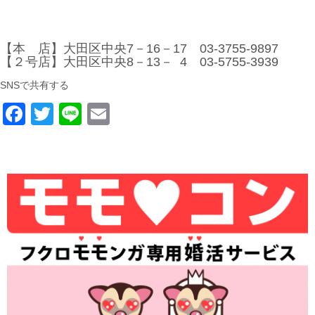
【本 店】大田区中央7－16－17 03-3755-9897
【２号店】大田区中央8－13－ 4 03-5755-3939
SNSで共有する
F
T
Li
E
a
wi
n
m
c
tt
e
ail
e
er
b
o
o
k