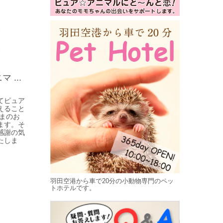
...
てピュア
えること
まのお
ます。そ
感謝の気
たしま
羽田空港から車で20分の小動物専門のペッ
トホテルです。