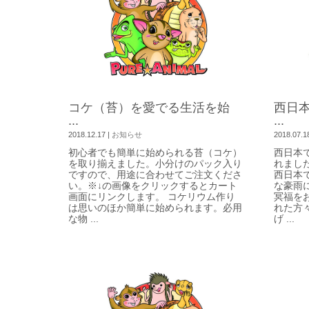
コケ（苔）を愛でる生活を始
西日
...
...
2018.12.17
|
お知らせ
2018.07.1
初心者でも簡単に始められる苔（コケ）
西日本
を取り揃えました。小分けのパック入り
れまし
ですので、用途に合わせてご注文くださ
西日本
い。※↓の画像をクリックするとカート
な豪雨
画面にリンクします。 コケリウム作り
冥福を
は思いのほか簡単に始められます。必用
れた方
な物 ...
げ ...