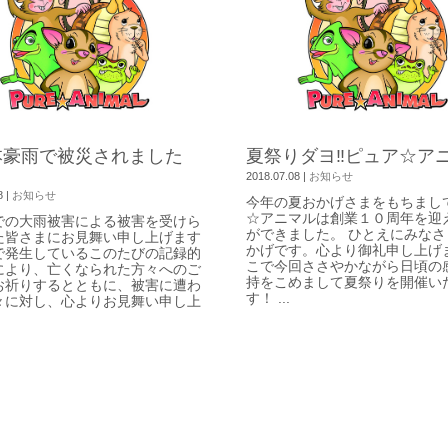
本豪雨で被災されました
夏祭りダヨ‼ピュア☆アニマ 
2018.07.08
|
お知らせ
8
|
お知らせ
今年の夏おかげさまをもちまし
☆アニマルは創業１０周年を迎
での大雨被害による被害を受けら
ができました。 ひとえにみなさ
た皆さまにお見舞い申し上げます
かげです。心より御礼申し上げ
で発生しているこのたびの記録的
こで今回ささやかながら日頃の
により、亡くなられた方々へのご
持をこめまして夏祭りを開催い
お祈りするとともに、被害に遭わ
す！ ...
々に対し、心よりお見舞い申し上