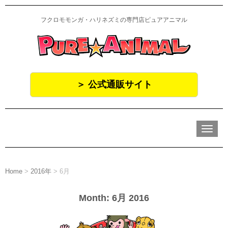
フクロモモンガ・ハリネズミの専門店ピュアアニマル
＞ 公式通販サイト
N
a
v
i
g
a
Home
>
2016年
>
6月
t
i
o
Month:
6月 2016
n